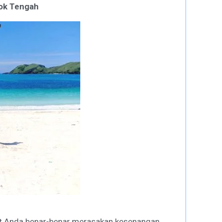
ok Tengah
t Anda benar-benar merasakan kesenangan