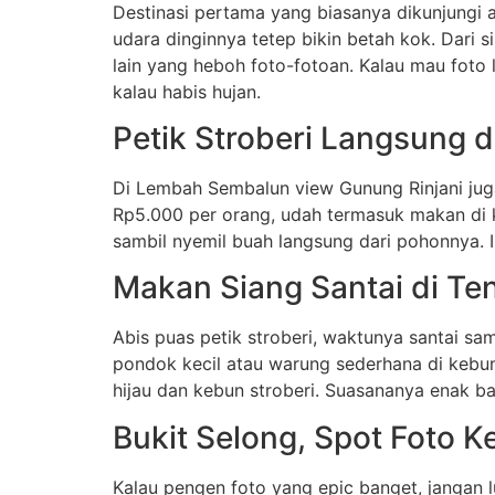
Destinasi pertama yang biasanya dikunjungi 
udara dinginnya tetep bikin betah kok. Dari 
lain yang heboh foto-fotoan. Kalau mau foto le
kalau habis hujan.
Petik Stroberi Langsung 
Di Lembah Sembalun view Gunung Rinjani juga
Rp5.000 per orang, udah termasuk makan di k
sambil nyemil buah langsung dari pohonnya. 
Makan Siang Santai di Te
Abis puas petik stroberi, waktunya santai s
pondok kecil atau warung sederhana di kebu
hijau dan kebun stroberi. Suasananya enak b
Bukit Selong, Spot Foto
Kalau pengen foto yang epic banget, jangan l