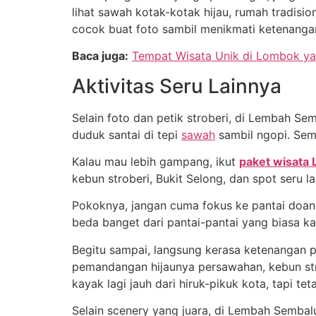
lihat sawah kotak-kotak hijau, rumah tradision
cocok buat foto sambil menikmati ketenang
Baca juga:
Tempat Wisata Unik di Lombok y
Aktivitas Seru Lainnya
Selain foto dan petik stroberi, di Lembah Sem
duduk santai di tepi
sawah
sambil ngopi. Semu
Kalau mau lebih gampang, ikut
paket wisata
kebun stroberi, Bukit Selong, dan spot seru 
Pokoknya, jangan cuma fokus ke pantai doang
beda banget dari pantai-pantai yang biasa k
Begitu sampai, langsung kerasa ketenangan pe
pemandangan hijaunya persawahan, kebun str
kayak lagi jauh dari hiruk-pikuk kota, tapi t
Selain scenery yang juara, di Lembah Sembalun