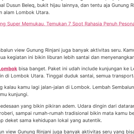
al Dusun Beleq, bukit hijau lainnya, dan tentu aja Gunung R
an alam Lombok Utara.
ang Super Memukau, Temukan 7 Spot Rahasia Penuh Peson
balun view Gunung Rinjani juga banyak aktivitas seru. Kamu 
a kegiatan ini bikin liburan lebih santai dan menyenangkan
 Lombok
bisa banget. Paket ini udah include kunjungan ke
lain di Lombok Utara. Tinggal duduk santai, semua transpor
 kalau kamu lagi jalan-jalan di Lombok. Lembah Sembalun 
amu kunjungi.
desaan yang bikin pikiran adem. Udara dingin dari dataran
oberi, sampai rumah-rumah tradisional bikin mata kamu b
etap deket sama kehidupan lokal yang autentik.
 view Gunung Rinjani juga banyak aktivitas seru yang bisa 