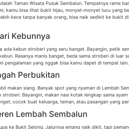
adalah Taman Wisata Pusuk Sembalun. Tempatnya rame banget
sini, kamu bisa lihat bukit hijau, monyet-monyet lucu yang 
bih kece tanpa banyak orang, bisa naik sedikit ke bukit di se
dari Kebunnya
 ada kebun stroberi yang seru banget. Bayangin, petik s
ebun. Rasanya manis banget, beda sama stroberi di luar s
Ini pengalaman yang nggak bisa kamu dapet di tempat lain.
ngah Perbukitan
ambil makan siang. Banyak spot yang nyaman di Lembah Se
n stroberi. Bayangin, makan nasi kotak lengkap sama ayam
anget, cocok buat keluarga, teman, atau pasangan yang pe
 Keren Lembah Sembalun
upa ke Bukit Selong. Jalurnya emang naik dikit, tapi peman