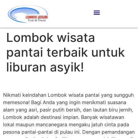
Lombok wisata
pantai terbaik untuk
liburan asyik!
Nikmati keindahan Lombok wisata pantai yang sungguh
memesona! Bagi Anda yang ingin menikmati suasana
alam yang asri, pasir putih bersih, dan lautan biru jernih,
Lombok adalah destinasi impian. Banyak wisatawan
lokal maupun mancanegara mengaku jatuh cinta pada
pesona pantai-pantai di pulau ini. Dengan pemandangan