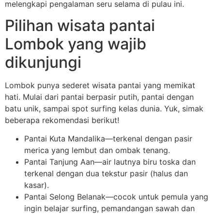
melengkapi pengalaman seru selama di pulau ini.
Pilihan wisata pantai
Lombok yang wajib
dikunjungi
Lombok punya sederet wisata pantai yang memikat
hati. Mulai dari pantai berpasir putih, pantai dengan
batu unik, sampai spot surfing kelas dunia. Yuk, simak
beberapa rekomendasi berikut!
Pantai Kuta Mandalika—terkenal dengan pasir
merica yang lembut dan ombak tenang.
Pantai Tanjung Aan—air lautnya biru toska dan
terkenal dengan dua tekstur pasir (halus dan
kasar).
Pantai Selong Belanak—cocok untuk pemula yang
ingin belajar surfing, pemandangan sawah dan