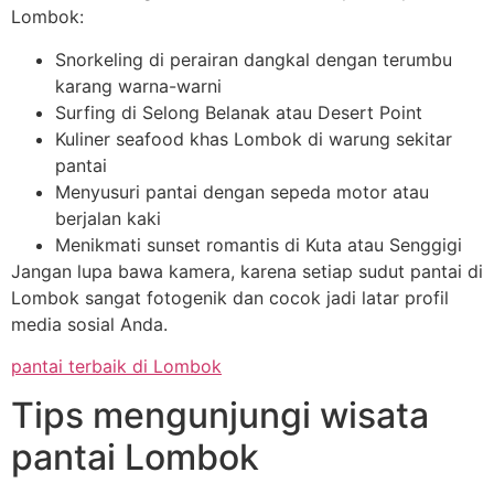
Lombok:
Snorkeling di perairan dangkal dengan terumbu
karang warna-warni
Surfing di Selong Belanak atau Desert Point
Kuliner seafood khas Lombok di warung sekitar
pantai
Menyusuri pantai dengan sepeda motor atau
berjalan kaki
Menikmati sunset romantis di Kuta atau Senggigi
Jangan lupa bawa kamera, karena setiap sudut pantai di
Lombok sangat fotogenik dan cocok jadi latar profil
media sosial Anda.
pantai terbaik di Lombok
Tips mengunjungi wisata
pantai Lombok