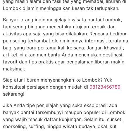
yang masih alami dan fasilitas yang memadai, liburan di
Lombok dijamin meninggalkan kesan tak terlupakan.
Banyak orang ingin menjelajah wisata pantai Lombok,
tapi sering bingung menentukan tujuan terbaik dan
aktivitas apa saja yang bisa dilakukan. Rencana berlibur
pun sering terhambat oleh minimnya informasi, terutama
bagi yang baru pertama kali ke sana. Jangan khawatir,
artikel ini akan membantu Anda menemukan destinasi
favorit dan tips praktis agar pengalaman liburan makin
maksimal.
Siap atur liburan menyenangkan ke Lombok? Yuk
konsultasi persiapan dengan mudah di
08123456789
sekarang!
Jika Anda tipe penjelajah yang suka eksplorasi, ada
banyak pantai tersembunyi maupun populer di Lombok
yang wajib masuk daftar kunjungan. Selain itu, sunset,
snorkeling, surfing, hingga wisata budaya lokal ikut