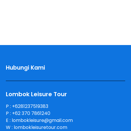
Hubungi Kami
Lombok Leisure Tour
P : +6281237519383
P : +62 370 7861240
E : lombokleisure@gmail.com
W : lombokleisuretour.com