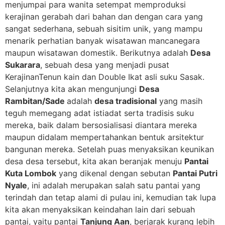
menjumpai para wanita setempat memproduksi
kerajinan gerabah dari bahan dan dengan cara yang
sangat sederhana, sebuah sisitim unik, yang mampu
menarik perhatian banyak wisatawan mancanegara
maupun wisatawan domestik. Berikutnya adalah
Desa
Sukarara
, sebuah desa yang menjadi pusat
KerajinanTenun kain dan Double Ikat asli suku Sasak.
Selanjutnya kita akan mengunjungi
Desa
Rambitan/Sade
adalah
desa tradisional
yang masih
teguh memegang adat istiadat serta tradisis suku
mereka, baik dalam bersosialisasi diantara mereka
maupun didalam mempertahankan bentuk arsitektur
bangunan mereka. Setelah puas menyaksikan keunikan
desa desa tersebut, kita akan beranjak menuju
Pantai
Kuta Lombok
yang dikenal dengan sebutan
Pantai Putri
Nyale
, ini adalah merupakan salah satu pantai yang
terindah dan tetap alami di pulau ini, kemudian tak lupa
kita akan menyaksikan keindahan lain dari sebuah
pantai, yaitu pantai
Tanjung Aan
, berjarak kurang lebih