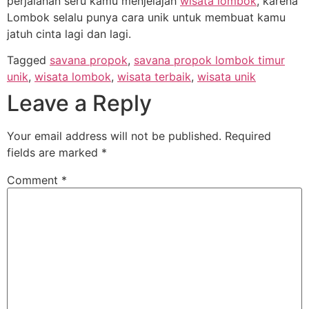
perjalanan seru kamu menjelajah
wisata lombok
, karena
Lombok selalu punya cara unik untuk membuat kamu
jatuh cinta lagi dan lagi.
Tagged
savana propok
,
savana propok lombok timur
unik
,
wisata lombok
,
wisata terbaik
,
wisata unik
Leave a Reply
Your email address will not be published.
Required
fields are marked
*
Comment
*