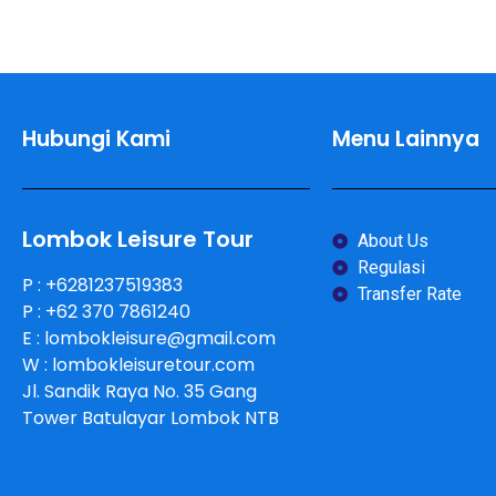
Hubungi Kami
Menu Lainnya
Lombok Leisure Tour
About Us
Regulasi
P : +6281237519383
Transfer Rate
P : +62 370 7861240
E : lombokleisure@gmail.com
W : lombokleisuretour.com
Jl. Sandik Raya No. 35 Gang
Tower Batulayar Lombok NTB