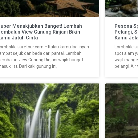
Super Menakjubkan Banget! Lembah
Pesona Sp
embalun View Gunung Rinjani Bikin
Pelangi, 
Kamu Jatuh Cinta
Kamu Jela
ombokleisuretour.com – Kalau kamu lagi nyari
Lombokleisu
empat sejuk dan beda dari pantai, Lembah
spot alam ya
embalun view Gunung Rinjani wajib banget
wajib banget
asuk list. Dari kaki gunung ini,
pelangi. Air 