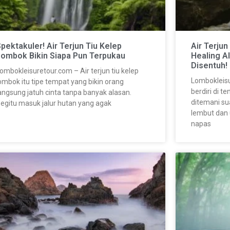
pektakuler! Air Terjun Tiu Kelep
Air Terju
Lombok Bikin Siapa Pun Terpukau
Healing A
Disentuh!
ombokleisuretour.com – Air terjun tiu kelep
Lombokleis
ombok itu tipe tempat yang bikin orang
berdiri di t
angsung jatuh cinta tanpa banyak alasan.
ditemani su
egitu masuk jalur hutan yang agak
lembut dan 
napas