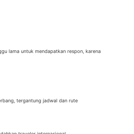
nggu lama untuk mendapatkan respon, karena
bang, tergantung jadwal dan rute
hkan traveler internasional.