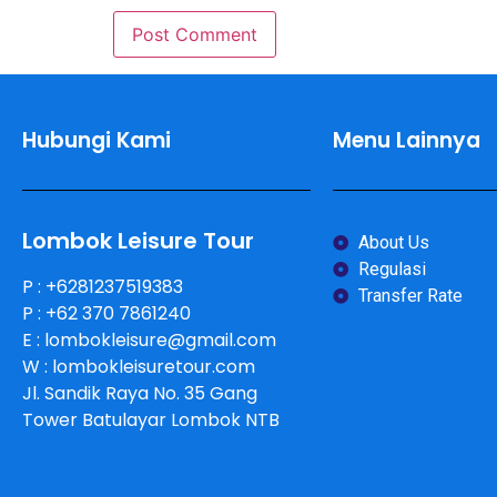
Hubungi Kami
Menu Lainnya
Lombok Leisure Tour
About Us
Regulasi
P : +6281237519383
Transfer Rate
P : +62 370 7861240
E : lombokleisure@gmail.com
W : lombokleisuretour.com
Jl. Sandik Raya No. 35 Gang
Tower Batulayar Lombok NTB