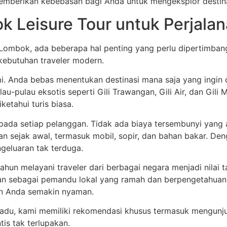
emberikan kebebasan bagi Anda untuk mengeksplor destinasi
 Leisure Tour untuk Perjala
e Lombok, ada beberapa hal penting yang perlu dipertimba
ebutuhan traveler modern.
mi. Anda bebas menentukan destinasi mana saja yang ingin d
au-pulau eksotis seperti Gili Trawangan, Gili Air, dan Gi
etahui turis biasa.
pada setiap pelanggan. Tidak ada biaya tersembunyi yang
kan sejak awal, termasuk mobil, sopir, dan bahan bakar. De
geluaran tak terduga.
hun melayani traveler dari berbagai negara menjadi nilai t
an sebagai pemandu lokal yang ramah dan berpengetahua
an Anda semakin nyaman.
du, kami memiliki rekomendasi khusus termasuk mengunj
s tak terlupakan.